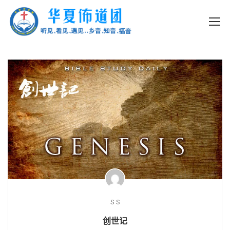
S S
创世记