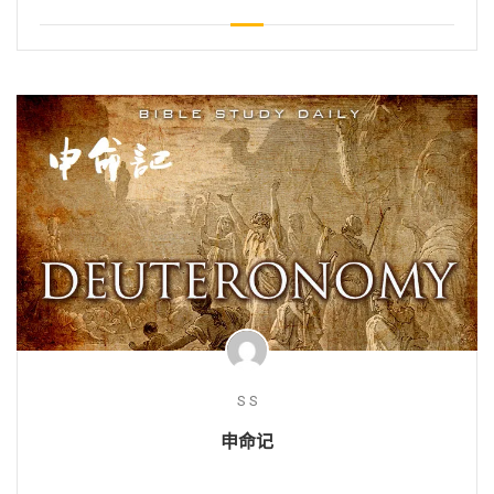
S S
申命记