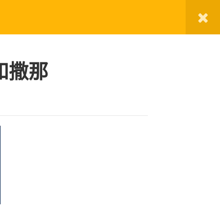
刘老师讲圣经
直播间
华夏福音产品
关于