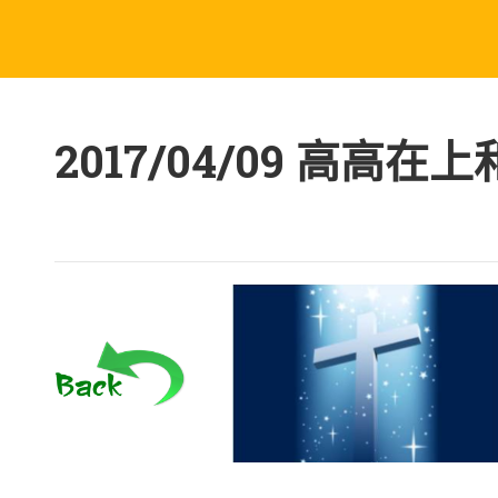
福音布道
华夏福音神学院
主日讲道
从怀疑到信仰