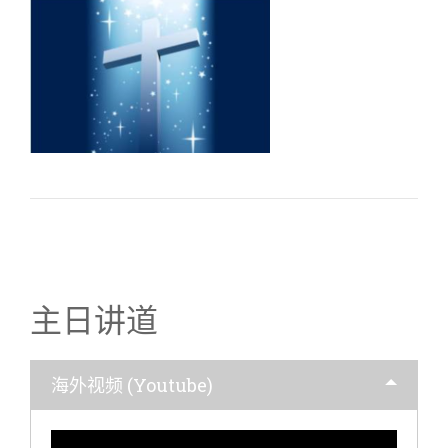
2017/07/09 張伯笠
牧師：一碗紅豆湯
與長子名分